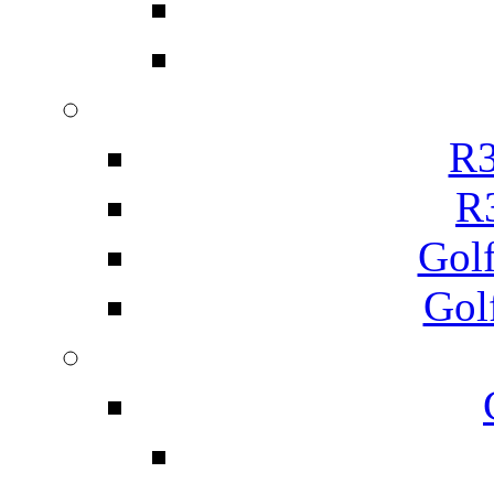
R3
R
Gol
Gol