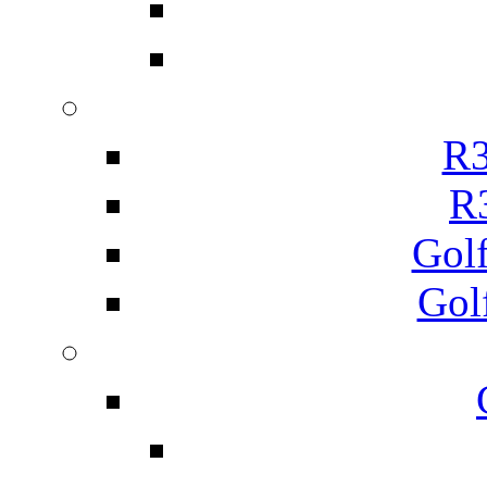
R3
R
Gol
Gol