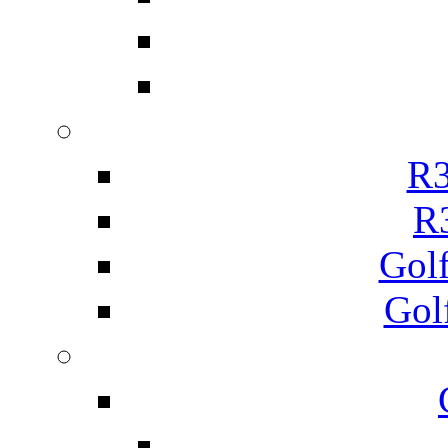
R3
R
Gol
Gol