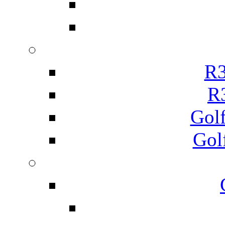
R3
R
Gol
Gol