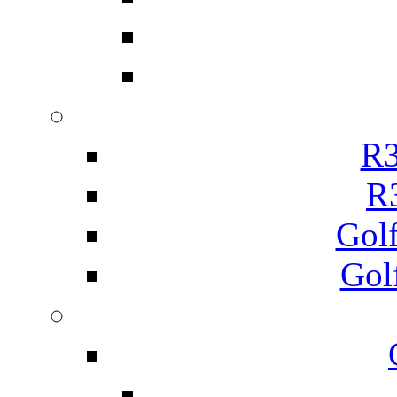
R3
R
Gol
Gol