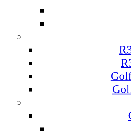
R3
R
Gol
Gol