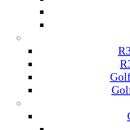
R3
R
Gol
Gol