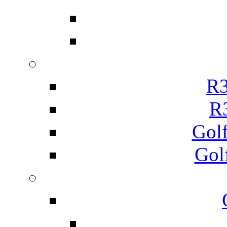
R3
R
Gol
Gol