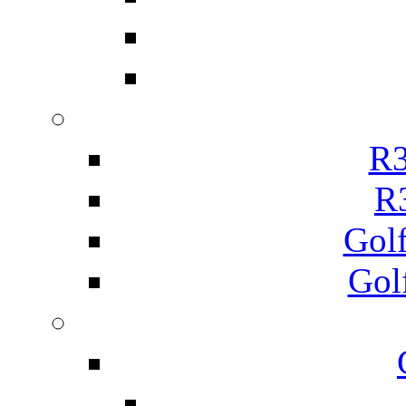
R3
R
Gol
Gol