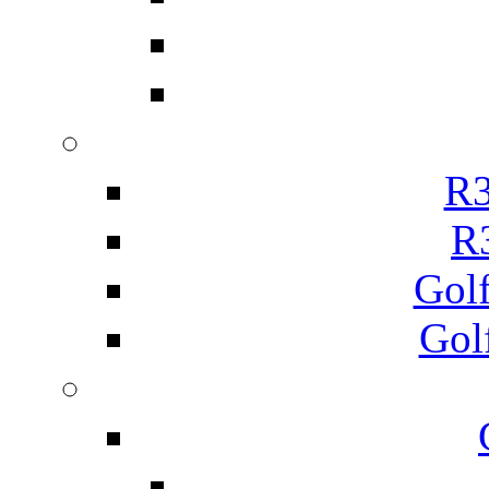
R3
R
Gol
Gol