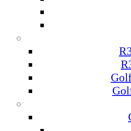
R3
R
Gol
Gol