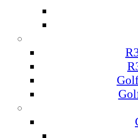
R3
R
Gol
Gol