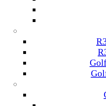
R3
R
Gol
Gol