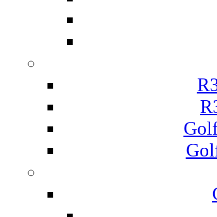
R3
R
Gol
Gol